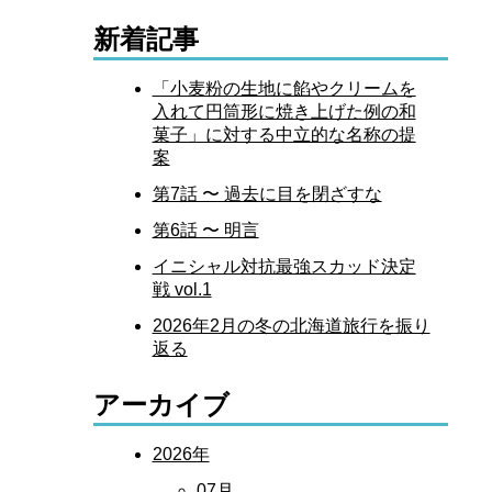
新着記事
「小麦粉の生地に餡やクリームを
入れて円筒形に焼き上げた例の和
菓子」に対する中立的な名称の提
案
第7話 〜 過去に目を閉ざすな
第6話 〜 明言
イニシャル対抗最強スカッド決定
戦 vol.1
2026年2月の冬の北海道旅行を振り
返る
アーカイブ
2026年
07月