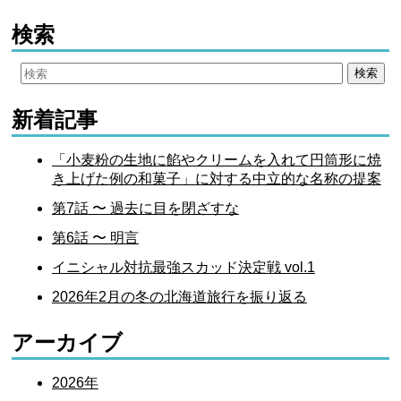
検索
新着記事
「小麦粉の生地に餡やクリームを入れて円筒形に焼
き上げた例の和菓子」に対する中立的な名称の提案
第7話 〜 過去に目を閉ざすな
第6話 〜 明言
イニシャル対抗最強スカッド決定戦 vol.1
2026年2月の冬の北海道旅行を振り返る
アーカイブ
2026年