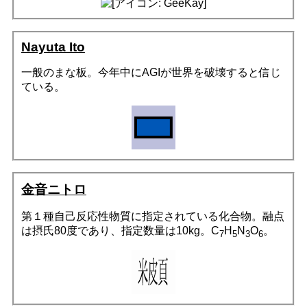
Nayuta Ito
一般のまな板。今年中にAGIが世界を破壊すると信じ
ている。
金音ニトロ
第１種自己反応性物質に指定されている化合物。融点
は摂氏80度であり、指定数量は10kg。C
H
N
O
。
7
5
3
6