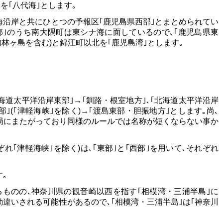
側を｢八代海｣とします｡
海沿岸と共にひとつの予報区｢鹿児島県西部｣とまとめられてい
部｣のうち南大隅町は東シナ海に面しているので､｢鹿児島県東
知林ヶ島を含む)と錦江町以北を｢鹿児島湾｣とします｡
北海道太平洋沿岸東部｣→｢釧路・根室地方｣､｢北海道太平洋沿岸
｣(｢津軽海峡｣を除く)→｢渡島東部・胆振地方｣とします｡尚､
局にまたがっており同様のルールでは名称が短くならない事か
れ｢津軽海峡｣を除く)は､｢東部｣と｢西部｣を用いて､それぞれ
｡
るものの､神奈川県の観音崎以西を指す｢相模湾・三浦半島｣に
勘違いされる可能性があるので､｢相模湾・三浦半島｣は｢神奈川