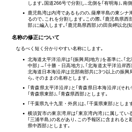
します｡国道266号で分割し､北側を｢有明海｣､南
鹿児島湾は内湾であるものの､薩摩半島の東シナ
るので､これを分割します｡この際､｢鹿児島県西
部｣に編入します｡｢鹿児島県西部｣の田良岬以北(
名称の修正について
なるべく短く分かりやすい名称にします｡
北海道太平洋沿岸は｢(振興局)地方｣を基準に､｢
中部｣→｢十勝・日高地方｣､｢北海道太平洋沿岸西部
北海道日本海沿岸は北部南部共に3つ以上の振興
ら､そのままの名称とします｡
｢青森県太平洋沿岸｣と｢青森県日本海沿岸｣(それぞ
｢青森県東部｣､｢青森県西部｣とします｡
｢千葉県九十九里・外房｣は､｢千葉県東部｣とします
横須賀市の東京湾岸は｢東京湾内湾｣に属してい
｢三浦半島｣の名があり､この予報区に含まれると
県中西部｣とします｡