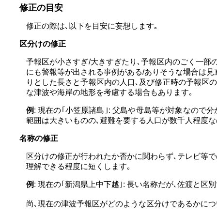
修正の目安
修正の際は､以下を目安に妄想します｡
区分けの修正
予報区が小さすぎ/大きすぎたり､予報区内のごく一部
にも警報等が出される事例がある/ありそうな場合は見直
りとした長さと予報区内の人口､及び修正時の予報区の
な津波や海岸の地形を考慮する場合もあります｡
例
: 現在の｢小笠原諸島｣: 父島や母島等が対象なの
範囲は大きいものの､避難を要する人口が数千人程度な
名称の修正
区分けの修正が行われたか否かに関わらず､テレビ等で
理解できる程度に短くします｡
例
: 現在の｢新潟県上中下越｣: 長い名称だが､佐渡と
尚､現在の津波予報区がどのような区分けであるかにつ