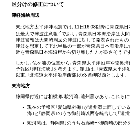
区分けの修正について
津軽海峡周辺
東北地方太平洋沖地震では､
11日16:08以降に青森
は
最大で津波注意報
であり､青森県日本海沿岸は大間
津波警報は大間崎周辺の津波に対して発表されたものと
津波を想定して下北半島の一部が青森県日本海沿岸に
近を青森県日本海沿岸から切り離した方が良さそうです
しかし､仏ヶ浦の位置から､青森県太平洋沿岸や陸奥湾
予報区｢津軽海峡｣を考えます｡ 範囲は､｢青森県太平
以東､｢北海道太平洋沿岸西部｣の汐首岬以西とします｡
東海地方
静岡県付近には相模灘､駿河湾､遠州灘があり､これら
現在の予報区｢愛知県外海｣が遠州灘に面してい
海｣と｢静岡県｣のうち御前崎以西を統合して｢遠州
駿河湾は､｢静岡県｣のうち石廊崎〜御前崎の部分を