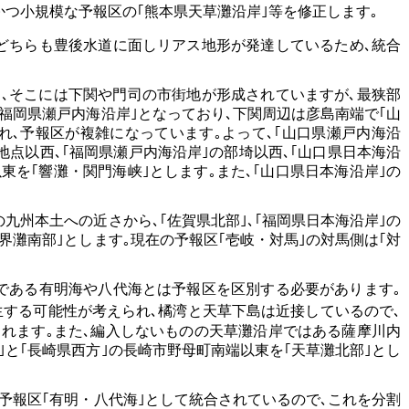
つ小規模な予報区の｢熊本県天草灘沿岸｣等を修正します｡
､どちらも豊後水道に面しリアス地形が発達しているため､統合
､そこには下関や門司の市街地が形成されていますが､最狭部
｢福岡県瀬戸内海沿岸｣となっており､下関周辺は彦島南端で｢山
れ､予報区が複雑になっています｡よって､｢山口県瀬戸内海沿
996地点以西､｢福岡県瀬戸内海沿岸｣の部埼以西､｢山口県日本海沿
東を｢響灘・関門海峡｣とします｡また､｢山口県日本海沿岸｣の
九州本土への近さから､｢佐賀県北部｣､｢福岡県日本海沿岸｣の
界灘南部｣とします｡現在の予報区｢壱岐・対馬｣の対馬側は｢対
湾である有明海や八代海とは予報区を区別する必要があります｡
する可能性が考えられ､橘湾と天草下島は近接しているので､
られます｡また､編入しないものの天草灘沿岸ではある薩摩川内
｣と｢長崎県西方｣の長崎市野母町南端以東を｢天草灘北部｣とし
予報区｢有明・八代海｣として統合されているので､これを分割