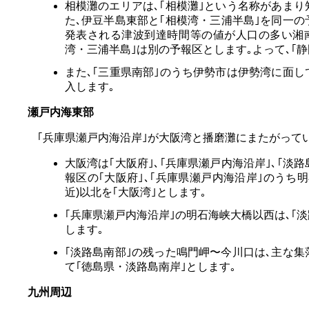
相模灘のエリアは､｢相模灘｣という名称があまり
た､伊豆半島東部と｢相模湾・三浦半島｣を同一
発表される津波到達時間等の値が人口の多い湘
湾・三浦半島｣は別の予報区とします｡よって､｢静
また､｢三重県南部｣のうち伊勢市は伊勢湾に面し
入します｡
瀬戸内海東部
｢兵庫県瀬戸内海沿岸｣が大阪湾と播磨灘にまたがって
大阪湾は｢大阪府｣､｢兵庫県瀬戸内海沿岸｣､｢淡
報区の｢大阪府｣､｢兵庫県瀬戸内海沿岸｣のうち
近)以北を｢大阪湾｣とします｡
｢兵庫県瀬戸内海沿岸｣の明石海峡大橋以西は､｢
します｡
｢淡路島南部｣の残った鳴門岬〜今川口は､主な集
て｢徳島県・淡路島南岸｣とします｡
九州周辺