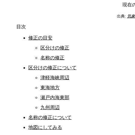
現在
出典:
気
目次
修正の目安
区分けの修正
名称の修正
区分けの修正について
津軽海峡周辺
東海地方
瀬戸内海東部
九州周辺
名称の修正について
地図にしてみる