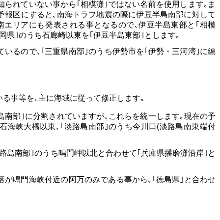
知られていない事から｢相模灘｣ではない名前を使用します｡ま
の予報区にすると､南海トラフ地震の際に伊豆半島南部に対して
南エリアにも発表される事となるので､伊豆半島東部と｢相模
岡県｣のうち石廊崎以東を｢伊豆半島東部｣とします｡
ているので､｢三重県南部｣のうち伊勢市を｢伊勢・三河湾｣に編
いる事等を､主に海域に従って修正します｡
路島南部｣に分割されていますが､これらを統一します｡現在の予
明石海峡大橋以東､｢淡路島南部｣のうち今川口(淡路島南東端付
淡路島南部｣のうち鳴門岬以北と合わせて｢兵庫県播磨灘沿岸｣と
落が鳴門海峡付近の阿万のみである事から､｢徳島県｣と合わせ