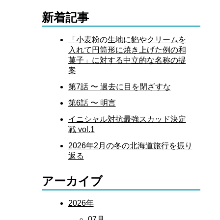
新着記事
「小麦粉の生地に餡やクリームを
入れて円筒形に焼き上げた例の和
菓子」に対する中立的な名称の提
案
第7話 〜 過去に目を閉ざすな
第6話 〜 明言
イニシャル対抗最強スカッド決定
戦 vol.1
2026年2月の冬の北海道旅行を振り
返る
アーカイブ
2026年
07月