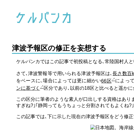
津波予報区の修正を妄想する
ケルパンカではこの記事で初投稿となる､常陸国村人と
さて､津波警報等で用いられる津波予報区は､
長さ数百k
をベースに､場合によっては更に細かい
66区
によって
ンに基づく
区分であり､以前の18区と比べると遥か
この区分に筆者のような素人が口出しする資格はありま
すぎね?｣｢静岡ってもうちょっと分割されてもよくね?
この記事では､下に示した現在の津波予報区をどう修正