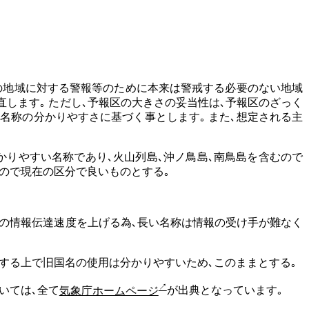
の地域に対する警報等のために本来は警戒する必要のない地域
します｡ ただし､予報区の大きさの妥当性は､予報区のざっく
名称の分かりやすさに基づく事とします｡ また､想定される主
で分かりやすい名称であり､火山列島､沖ノ鳥島､南鳥島を含むので
ので現在の区分で良いものとする｡
の情報伝達速度を上げる為､長い名称は情報の受け手が難なく
区別する上で旧国名の使用は分かりやすいため､このままとする｡
いては､全て
気象庁ホームページ
が出典となっています｡