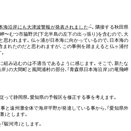
県日本海沿岸にも大津波警報が発表されました
｡ 隣接する秋田県
岬〜むつ市脇野沢(下北半島の左下の出っ張り)を含むので､大
思われます｡ 仏ヶ浦が日本海に向かっているので､日本海の
含まれたのだと思われますが､この事例を踏まえると仏ヶ浦付
｡
に組み込むのは不適当であるように感じます｡ そこで､新たな
洋沿岸｣の大間町と風間浦村の部分､｢青森県日本海沿岸｣の竜飛岬
に従って静岡県､愛知県の予報区を修正する事を考えます｡
る事と遠州灘全体で海岸平野が発達している事から､｢愛知県外
灘｣とします｡
｢駿河湾｣とします｡