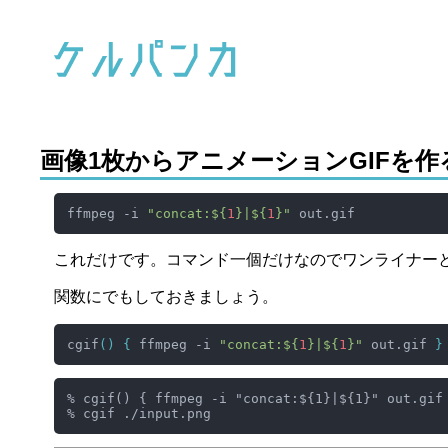
画像1枚からアニメーションGIFを
ffmpeg -i 
"concat:
${
1
}
|
${
1
}
"
これだけです。コマンド一個だけなのでワンライナー
関数にでもしておきましょう。
cgif
()
{
 ffmpeg -i 
"concat:
${
1
}
|
${
1
}
"
 out.gif 
}
% cgif() { ffmpeg -i "concat:${1}|${1}" out.gif 