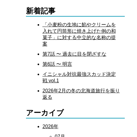
新着記事
「小麦粉の生地に餡やクリームを
入れて円筒形に焼き上げた例の和
菓子」に対する中立的な名称の提
案
第7話 〜 過去に目を閉ざすな
第6話 〜 明言
イニシャル対抗最強スカッド決定
戦 vol.1
2026年2月の冬の北海道旅行を振り
返る
アーカイブ
2026年
07月